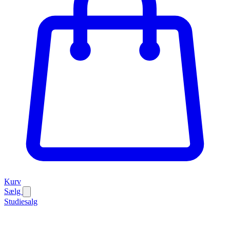
Kurv
Sælg
Studiesalg