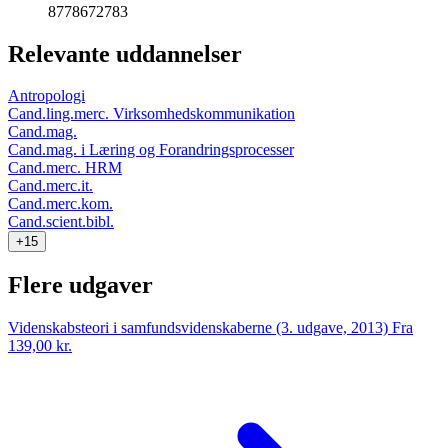
8778672783
Relevante uddannelser
Antropologi
Cand.ling.merc. Virksomhedskommunikation
Cand.mag.
Cand.mag. i Læring og Forandringsprocesser
Cand.merc. HRM
Cand.merc.it.
Cand.merc.kom.
Cand.scient.bibl.
+15
Flere udgaver
Videnskabsteori i samfundsvidenskaberne (3. udgave, 2013)
Fra
139,00 kr.