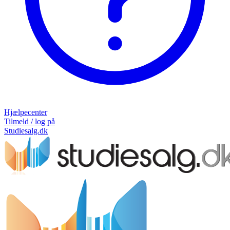
Hjælpecenter
Tilmeld / log på
Studiesalg.dk