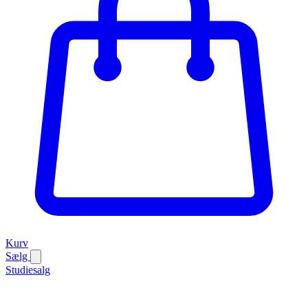
Kurv
Sælg
Studiesalg