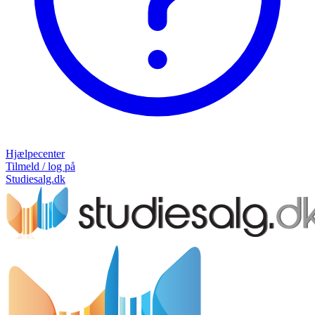
Hjælpecenter
Tilmeld / log på
Studiesalg.dk