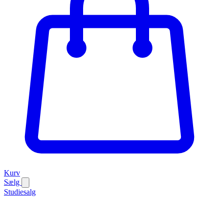
Kurv
Sælg
Studiesalg