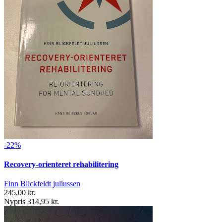
-22%
Recovery-orienteret rehabilitering
Finn Blickfeldt juliussen
245,00 kr.
Nypris 314,95 kr.