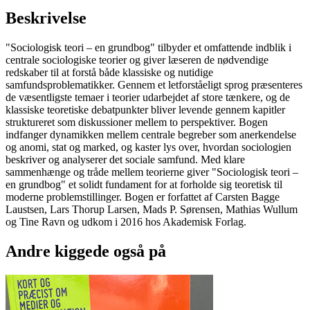
Beskrivelse
"Sociologisk teori – en grundbog" tilbyder et omfattende indblik i
centrale sociologiske teorier og giver læseren de nødvendige
redskaber til at forstå både klassiske og nutidige
samfundsproblematikker. Gennem et letforståeligt sprog præsenteres
de væsentligste temaer i teorier udarbejdet af store tænkere, og de
klassiske teoretiske debatpunkter bliver levende gennem kapitler
struktureret som diskussioner mellem to perspektiver. Bogen
indfanger dynamikken mellem centrale begreber som anerkendelse
og anomi, stat og marked, og kaster lys over, hvordan sociologien
beskriver og analyserer det sociale samfund. Med klare
sammenhænge og tråde mellem teorierne giver "Sociologisk teori –
en grundbog" et solidt fundament for at forholde sig teoretisk til
moderne problemstillinger. Bogen er forfattet af Carsten Bagge
Laustsen, Lars Thorup Larsen, Mads P. Sørensen, Mathias Wullum
og Tine Ravn og udkom i 2016 hos Akademisk Forlag.
Andre kiggede også på