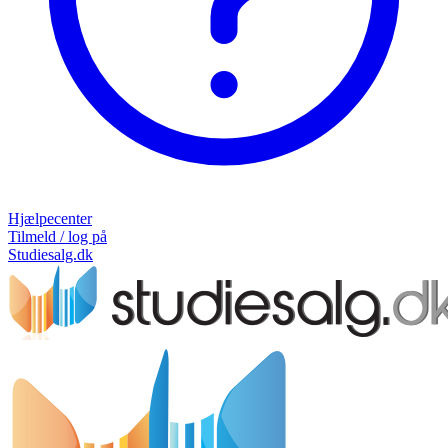
Hjælpecenter
Tilmeld / log på
Studiesalg.dk