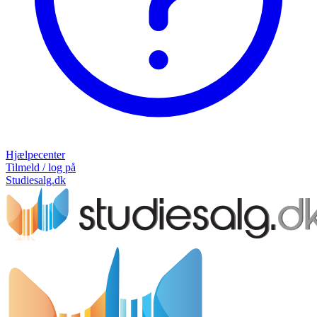
Hjælpecenter
Tilmeld / log på
Studiesalg.dk