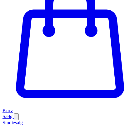
Kurv
Sælg
Studiesalg