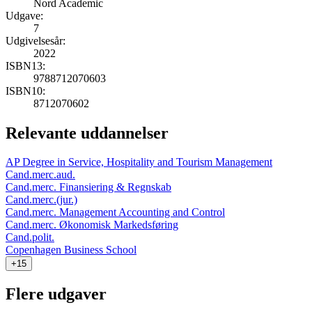
Nord Academic
Udgave:
7
Udgivelsesår:
2022
ISBN13:
9788712070603
ISBN10:
8712070602
Relevante uddannelser
AP Degree in Service, Hospitality and Tourism Management
Cand.merc.aud.
Cand.merc. Finansiering & Regnskab
Cand.merc.(jur.)
Cand.merc. Management Accounting and Control
Cand.merc. Økonomisk Markedsføring
Cand.polit.
Copenhagen Business School
+15
Flere udgaver