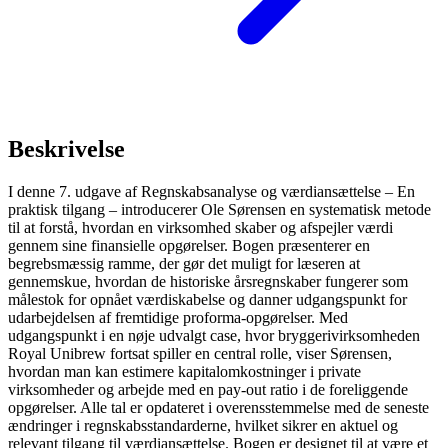
Beskrivelse
I denne 7. udgave af Regnskabsanalyse og værdiansættelse – En
praktisk tilgang – introducerer Ole Sørensen en systematisk metode
til at forstå, hvordan en virksomhed skaber og afspejler værdi
gennem sine finansielle opgørelser. Bogen præsenterer en
begrebsmæssig ramme, der gør det muligt for læseren at
gennemskue, hvordan de historiske årsregnskaber fungerer som
målestok for opnået værdiskabelse og danner udgangspunkt for
udarbejdelsen af fremtidige proforma-opgørelser. Med
udgangspunkt i en nøje udvalgt case, hvor bryggerivirksomheden
Royal Unibrew fortsat spiller en central rolle, viser Sørensen,
hvordan man kan estimere kapitalomkostninger i private
virksomheder og arbejde med en pay-out ratio i de foreliggende
opgørelser. Alle tal er opdateret i overensstemmelse med de seneste
ændringer i regnskabsstandarderne, hvilket sikrer en aktuel og
relevant tilgang til værdiansættelse. Bogen er designet til at være et