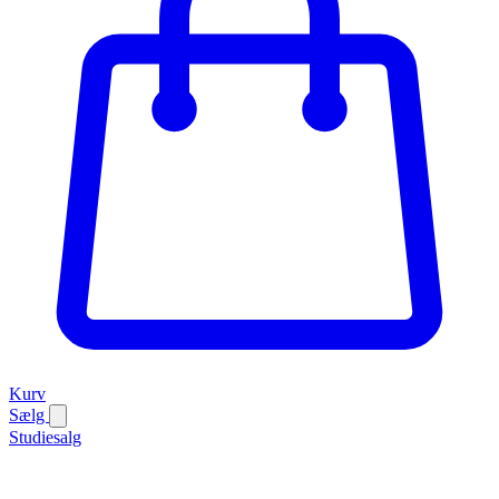
Kurv
Sælg
Studiesalg