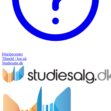
Hjælpecenter
Tilmeld / log på
Studiesalg.dk