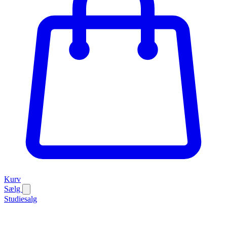
Kurv
Sælg
Studiesalg