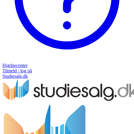
Hjælpecenter
Tilmeld / log på
Studiesalg.dk