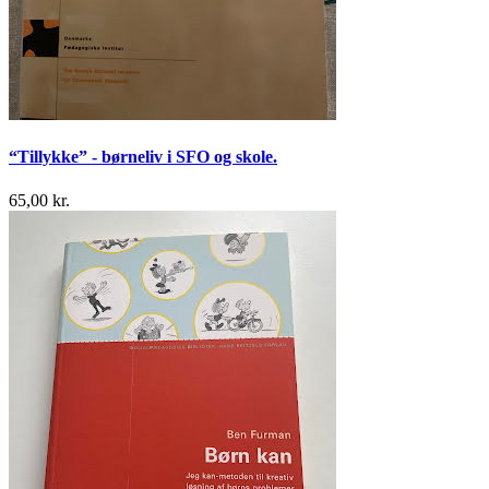
“Tillykke” - børneliv i SFO og skole.
65,00 kr.