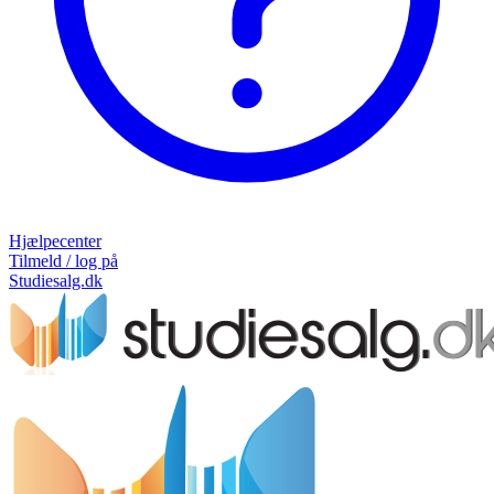
Hjælpecenter
Tilmeld / log på
Studiesalg.dk