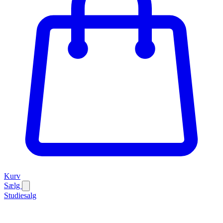
Kurv
Sælg
Studiesalg