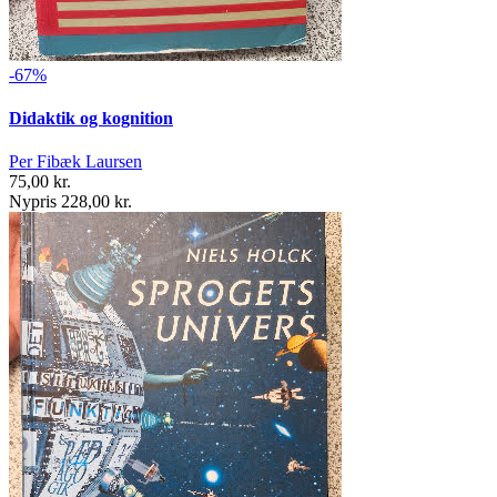
-67%
Didaktik og kognition
Per Fibæk Laursen
75,00 kr.
Nypris 228,00 kr.