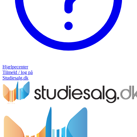
Hjælpecenter
Tilmeld / log på
Studiesalg.dk