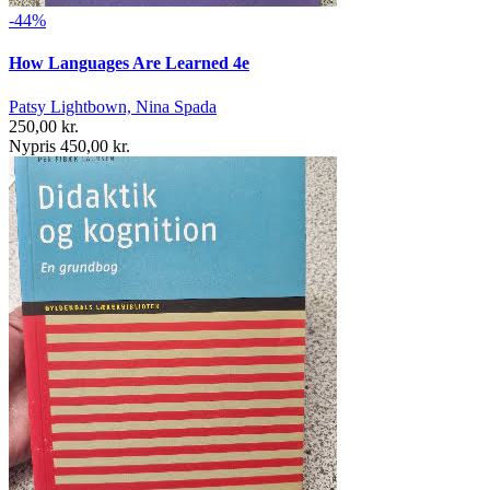
-44%
How Languages Are Learned 4e
Patsy Lightbown, Nina Spada
250,00 kr.
Nypris 450,00 kr.