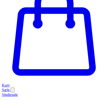
Kurv
Sælg
Studiesalg