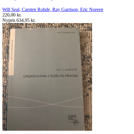
Will Seal, Carsten Rohde, Ray Garrison, Eric Noreen
220,00 kr.
Nypris 634,95 kr.