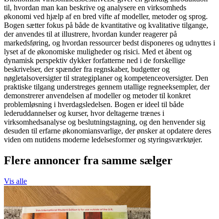
til, hvordan man kan beskrive og analysere en virksomheds
økonomi ved hjælp af en bred vifte af modeller, metoder og sprog.
Bogen sætter fokus på både de kvantitative og kvalitative tilgange,
der anvendes til at illustrere, hvordan kunder reagerer på
markedsføring, og hvordan ressourcer bedst disponeres og udnyttes i
lyset af de økonomiske muligheder og risici. Med et åbent og
dynamisk perspektiv dykker forfatterne ned i de forskellige
beskrivelser, der spænder fra regnskaber, budgetter og
nøgletalsoversigter til strategiplaner og kompetenceoversigter. Den
praktiske tilgang understreges gennem utallige regneeksempler, der
demonstrerer anvendelsen af modeller og metoder til konkret
problemløsning i hverdagsledelsen. Bogen er ideel til både
lederuddannelser og kurser, hvor deltagerne trænes i
virksomhedsanalyse og beslutningstagning, og den henvender sig
desuden til erfarne økonomiansvarlige, der ønsker at opdatere deres
viden om nutidens moderne ledelsesformer og styringsværktøjer.
Flere annoncer fra samme sælger
Vis alle