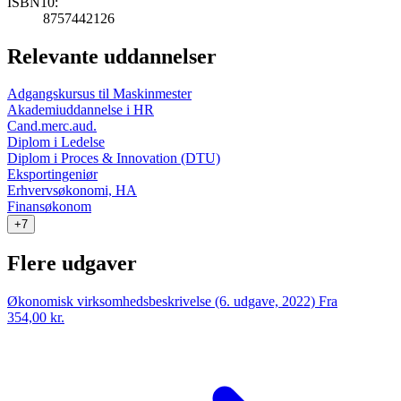
ISBN10:
8757442126
Relevante uddannelser
Adgangskursus til Maskinmester
Akademiuddannelse i HR
Cand.merc.aud.
Diplom i Ledelse
Diplom i Proces & Innovation (DTU)
Eksportingeniør
Erhvervsøkonomi, HA
Finansøkonom
+7
Flere udgaver
Økonomisk virksomhedsbeskrivelse (6. udgave, 2022)
Fra
354,00 kr.