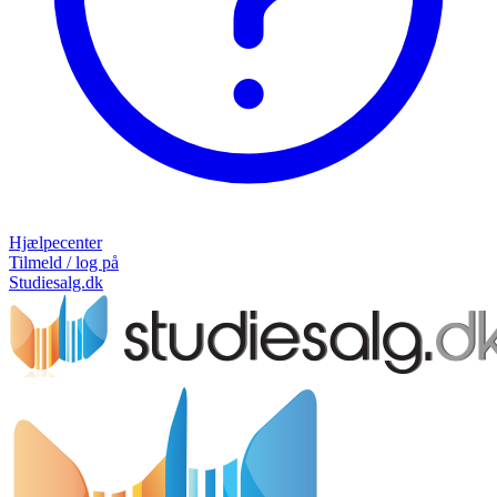
Hjælpecenter
Tilmeld / log på
Studiesalg.dk