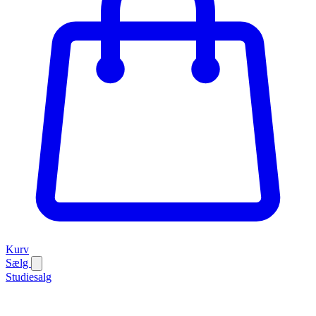
Kurv
Sælg
Studiesalg