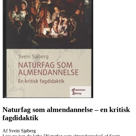
Naturfag som almendannelse
– en kritisk
fagdidaktik
Af
Svein Sjøberg