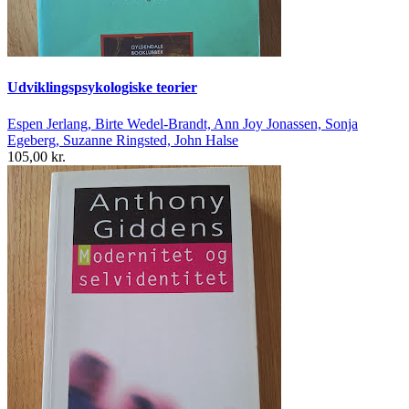
Udviklingspsykologiske teorier
Espen Jerlang, Birte Wedel-Brandt, Ann Joy Jonassen, Sonja
Egeberg, Suzanne Ringsted, John Halse
105,00 kr.