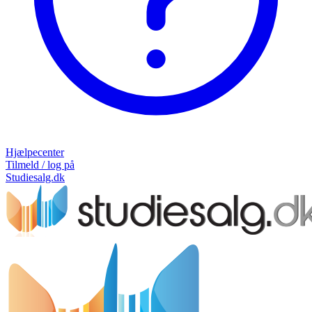
Hjælpecenter
Tilmeld / log på
Studiesalg.dk