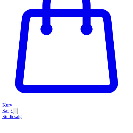
Kurv
Sælg
Studiesalg