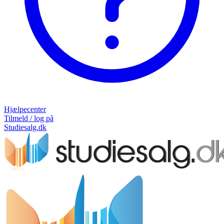
Hjælpecenter
Tilmeld / log på
Studiesalg.dk