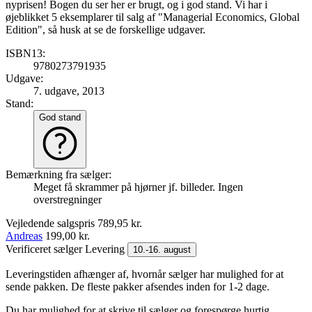
nyprisen! Bogen du ser her er brugt, og i god stand. Vi har i
øjeblikket 5 eksemplarer til salg af "Managerial Economics, Global
Edition", så husk at se de forskellige udgaver.
ISBN13:
9780273791935
Udgave:
7. udgave, 2013
Stand:
God stand
Bemærkning fra sælger:
Meget få skrammer på hjørner jf. billeder. Ingen
overstregninger
Vejledende salgspris
789,95 kr.
Andreas
199,00 kr.
Verificeret sælger
Levering
10.-16. august
Leveringstiden afhænger af, hvornår sælger har mulighed for at
sende pakken. De fleste pakker afsendes inden for 1-2 dage.
Du har mulighed for at skrive til sælger og forespørge hurtig