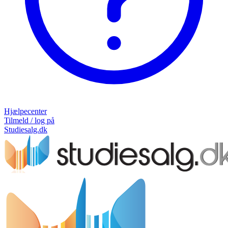
Hjælpecenter
Tilmeld / log på
Studiesalg.dk