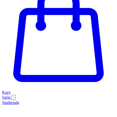
Kurv
Sælg
Studiesalg