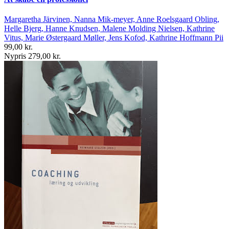
Margaretha Järvinen, Nanna Mik-meyer, Anne Roelsgaard Obling,
Helle Bjerg, Hanne Knudsen, Malene Molding Nielsen, Kathrine
Vitus, Marie Østergaard Møller, Jens Kofod, Kathrine Hoffmann Pii
99,00 kr.
Nypris 279,00 kr.