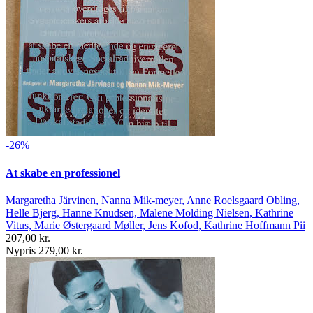
-26%
At skabe en professionel
Margaretha Järvinen, Nanna Mik-meyer, Anne Roelsgaard Obling,
Helle Bjerg, Hanne Knudsen, Malene Molding Nielsen, Kathrine
Vitus, Marie Østergaard Møller, Jens Kofod, Kathrine Hoffmann Pii
207,00 kr.
Nypris 279,00 kr.