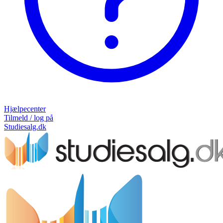
Hjælpecenter
Tilmeld / log på
Studiesalg.dk