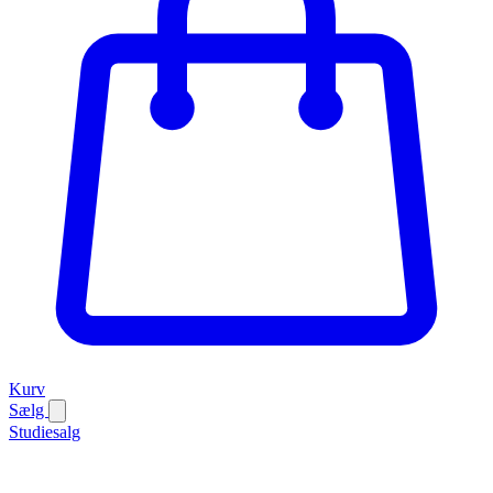
Kurv
Sælg
Studiesalg