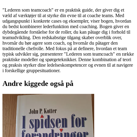
"Lederen som teamcoach" er en praktisk guide, der giver dig et
væld af værktøjer til at styrke din evne til at coache teams. Med
udgangspunkt i konkrete cases og eksempler, viser bogen, hvordan
du bedst kombinerer lederfunktion med coaching. Bogen giver en
dybdegående forståelse for de roller, du kan påtage dig i forhold til
teamudvikling. Den redskabsrige tilgang skaber overblik over,
hvornår du bør agere som coach, og hvornår du påtager den
traditionelle chefrolle. Med fokus på at definere, hvordan et team
typisk udvikler sig, præsenterer "Lederen som teamcoach" en række
praktiske modeller og spørgeteknikker. Denne kombination af teori
og praksis styrker dine ledelseskompetencer og evnen til at navigere
i forskellige gruppesituationer.
Andre kiggede også på