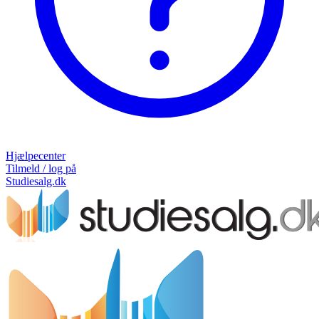
Hjælpecenter
Tilmeld / log på
Studiesalg.dk