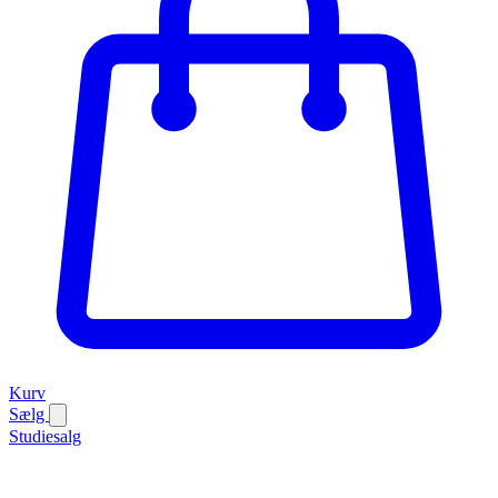
Kurv
Sælg
Studiesalg