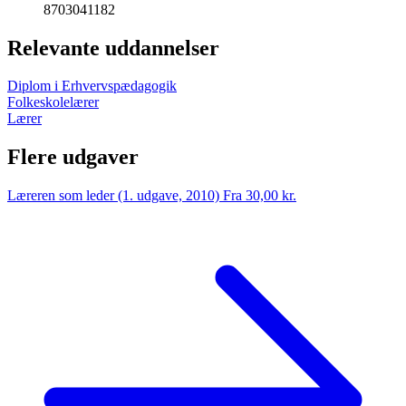
8703041182
Relevante uddannelser
Diplom i Erhvervspædagogik
Folkeskolelærer
Lærer
Flere udgaver
Læreren som leder (1. udgave, 2010)
Fra 30,00 kr.