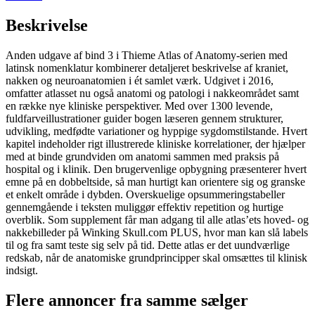
Beskrivelse
Anden udgave af bind 3 i Thieme Atlas of Anatomy-serien med
latinsk nomenklatur kombinerer detaljeret beskrivelse af kraniet,
nakken og neuroanatomien i ét samlet værk. Udgivet i 2016,
omfatter atlasset nu også anatomi og patologi i nakkeområdet samt
en række nye kliniske perspektiver. Med over 1300 levende,
fuldfarveillustrationer guider bogen læseren gennem strukturer,
udvikling, medfødte variationer og hyppige sygdomstilstande. Hvert
kapitel indeholder rigt illustrerede kliniske korrelationer, der hjælper
med at binde grundviden om anatomi sammen med praksis på
hospital og i klinik. Den brugervenlige opbygning præsenterer hvert
emne på en dobbeltside, så man hurtigt kan orientere sig og granske
et enkelt område i dybden. Overskuelige opsummeringstabeller
gennemgående i teksten muliggør effektiv repetition og hurtige
overblik. Som supplement får man adgang til alle atlas’ets hoved- og
nakkebilleder på Winking Skull.com PLUS, hvor man kan slå labels
til og fra samt teste sig selv på tid. Dette atlas er det uundværlige
redskab, når de anatomiske grundprincipper skal omsættes til klinisk
indsigt.
Flere annoncer fra samme sælger