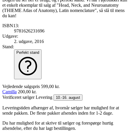
et enkelt eksemplar til salg af "Head, Neck, and Neuroanatomy
(THIEME Atlas of Anatomy), Latin nomenclature", så slå til mens
du kan!
ISBN13:
9781626231696
Udgave:
2. udgave, 2016
Stand:
Perfekt stand
Vejledende salgspris
599,00 kr.
Camilla
200,00 kr.
Verificeret sælger
Levering
10.-16. august
Leveringstiden afhænger af, hvornår sælger har mulighed for at
sende pakken. De fleste pakker afsendes inden for 1-2 dage.
Du har mulighed for at skrive til sælger og forespørge hurtig
afsendelse, efter du har lagt bestillingen.