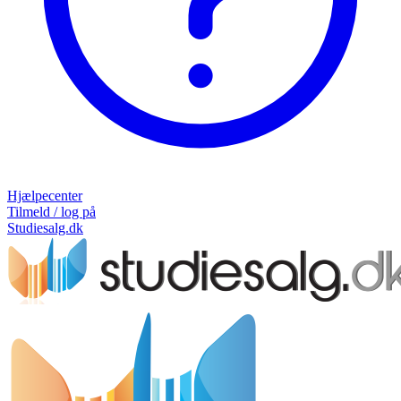
Hjælpecenter
Tilmeld / log på
Studiesalg.dk