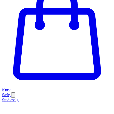
Kurv
Sælg
Studiesalg