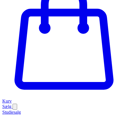
Kurv
Sælg
Studiesalg