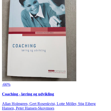
-66%
Coaching - læring og udvikling
Allan Holmgren, Gert Rosenkvist, Lotte Möller, Stig Eiberg
Hansen, Peter Hansen-Skovmoes