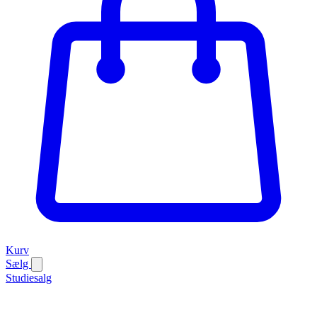
Kurv
Sælg
Studiesalg