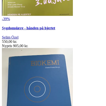
-39%
Sygdomslære - hånden på hjertet
Selim Özel
550,00 kr.
Nypris 905,00 kr.