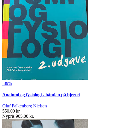
-39%
Anatomi og fysiologi - hånden på hjertet
Oluf Falkenberg Nielsen
550,00 kr.
Nypris 905,00 kr.