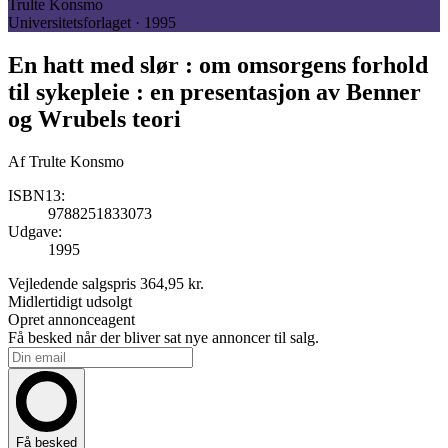
Trulte Konsmo
Universitetsforlaget · 1995
En hatt med slør : om omsorgens forhold
til sykepleie : en presentasjon av Benner
og Wrubels teori
Af
Trulte Konsmo
ISBN13:
9788251833073
Udgave:
1995
Vejledende salgspris
364,95 kr.
Midlertidigt udsolgt
Opret annonceagent
Få besked når der bliver sat nye annoncer til salg.
Få besked