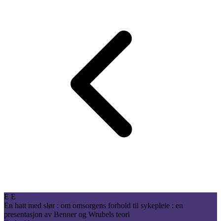
E
E
En hatt med slør : om omsorgens forhold til sykepleie : en
presentasjon av Benner og Wrubels teori