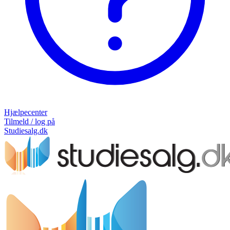
Hjælpecenter
Tilmeld / log på
Studiesalg.dk