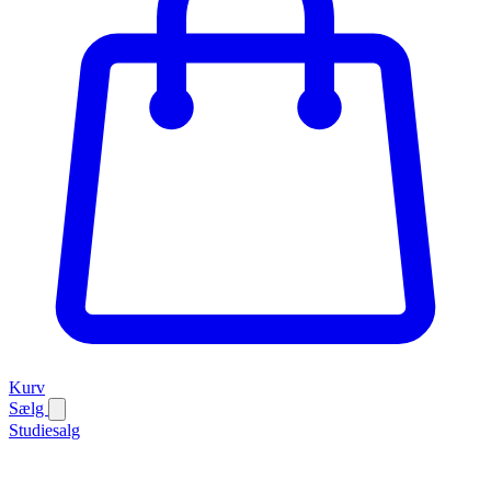
Kurv
Sælg
Studiesalg