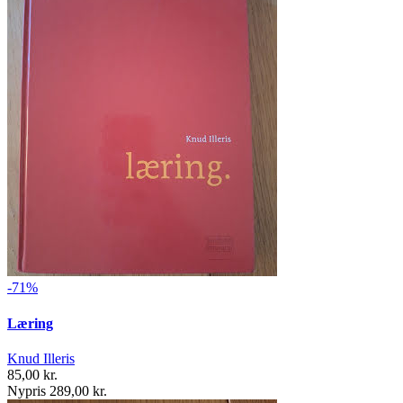
-71%
Læring
Knud Illeris
85,00 kr.
Nypris 289,00 kr.