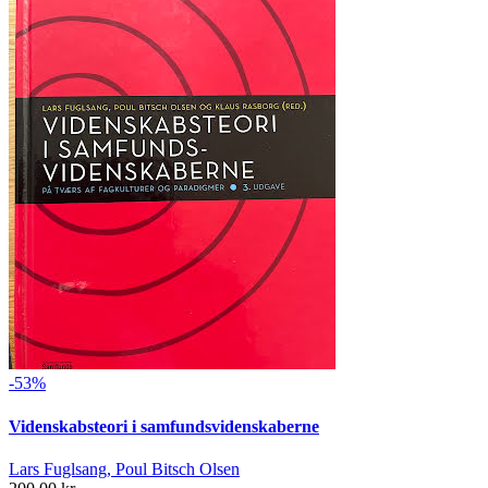
-53%
Videnskabsteori i samfundsvidenskaberne
Lars Fuglsang, Poul Bitsch Olsen