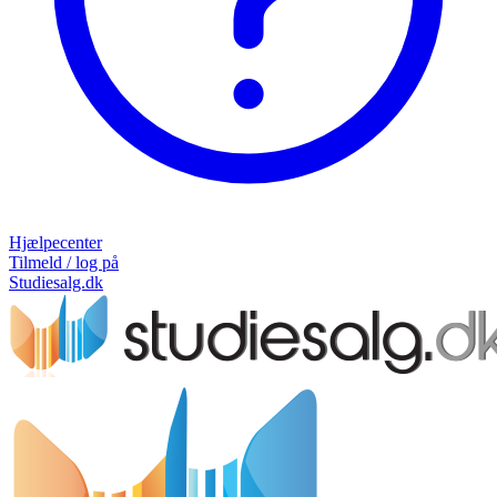
Hjælpecenter
Tilmeld / log på
Studiesalg.dk