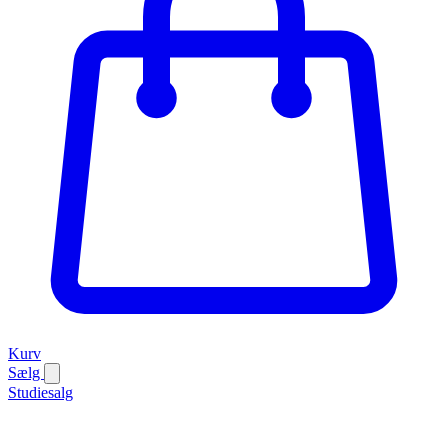
Kurv
Sælg
Studiesalg