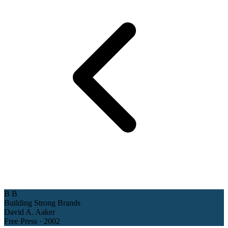
B
B
Building Strong Brands
David A. Aaker
Free Press · 2002