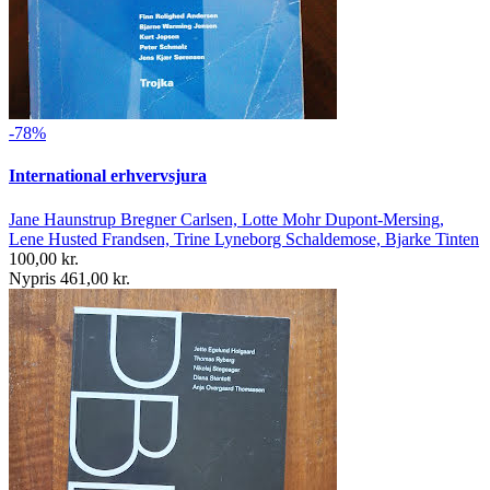
-78%
International erhvervsjura
Jane Haunstrup Bregner Carlsen, Lotte Mohr Dupont-Mersing,
Lene Husted Frandsen, Trine Lyneborg Schaldemose, Bjarke Tinten
100,00 kr.
Nypris 461,00 kr.