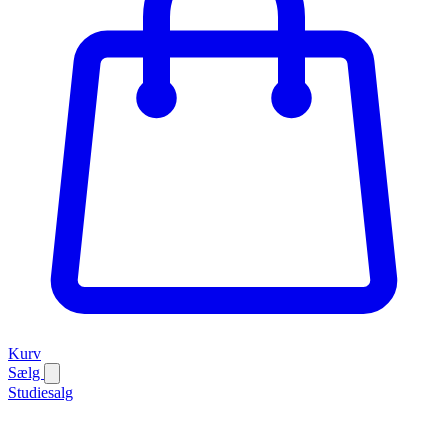
Kurv
Sælg
Studiesalg