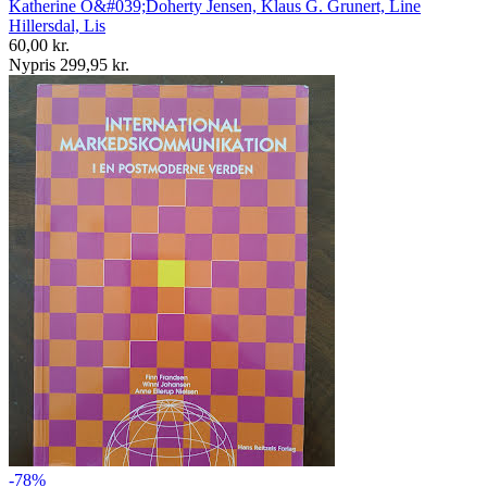
Katherine O&#039;Doherty Jensen, Klaus G. Grunert, Line
Hillersdal, Lis
60,00 kr.
Nypris 299,95 kr.
-78%