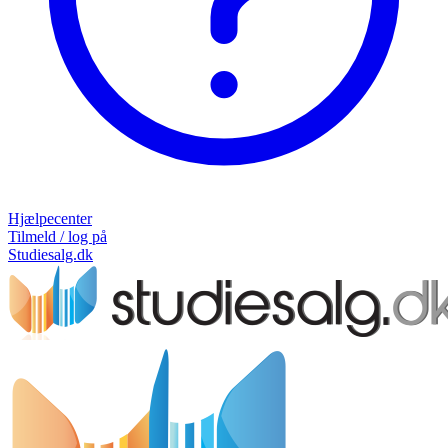
Hjælpecenter
Tilmeld / log på
Studiesalg.dk