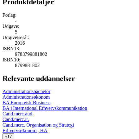
Produktdetaljer
Forlag:
-
Udgave:
5
Udgivelsesår:
2016
ISBN13:
9788799881802
ISBN10:
8799881802
Relevante uddannelser
Administrationsbachelor
Administrationsøkonom
BA Europæisk Business
BA i International Erhvervskommunikation
Cand.merc.aud.
Cand.merc.it.
Cand.merc. Organisation og Strategi
Erhvervsøkonomi, HA
+17