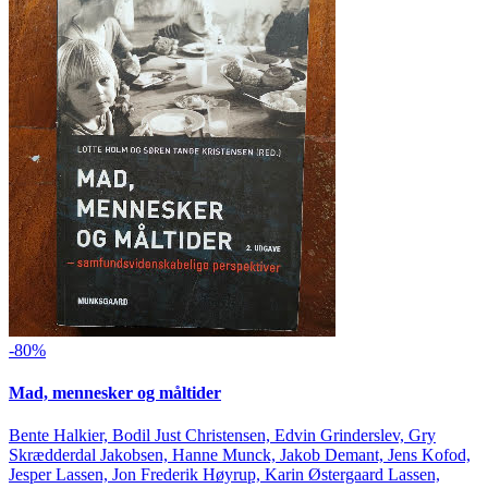
-80%
Mad, mennesker og måltider
Bente Halkier, Bodil Just Christensen, Edvin Grinderslev, Gry
Skrædderdal Jakobsen, Hanne Munck, Jakob Demant, Jens Kofod,
Jesper Lassen, Jon Frederik Høyrup, Karin Østergaard Lassen,