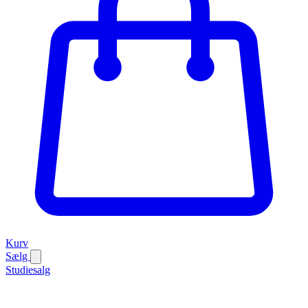
Kurv
Sælg
Studiesalg