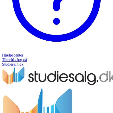
Hjælpecenter
Tilmeld / log på
Studiesalg.dk