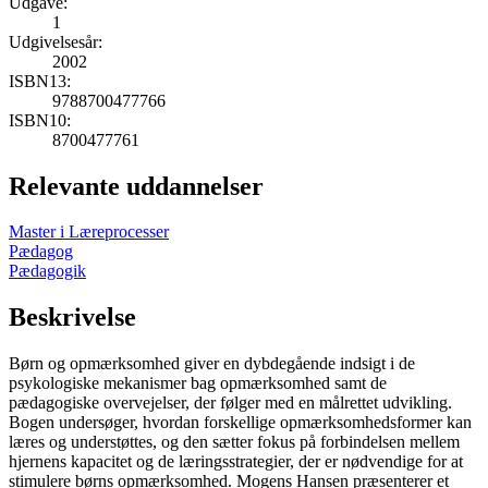
Udgave:
1
Udgivelsesår:
2002
ISBN13:
9788700477766
ISBN10:
8700477761
Relevante uddannelser
Master i Læreprocesser
Pædagog
Pædagogik
Beskrivelse
Børn og opmærksomhed giver en dybdegående indsigt i de
psykologiske mekanismer bag opmærksomhed samt de
pædagogiske overvejelser, der følger med en målrettet udvikling.
Bogen undersøger, hvordan forskellige opmærksomhedsformer kan
læres og understøttes, og den sætter fokus på forbindelsen mellem
hjernens kapacitet og de læringsstrategier, der er nødvendige for at
stimulere børns opmærksomhed. Mogens Hansen præsenterer et