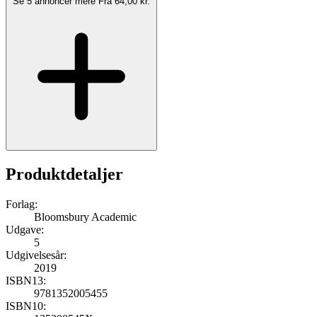
Se 5 annoncer mere
Fra 64,00 kr.
Produktdetaljer
Forlag:
Bloomsbury Academic
Udgave:
5
Udgivelsesår:
2019
ISBN13:
9781352005455
ISBN10: