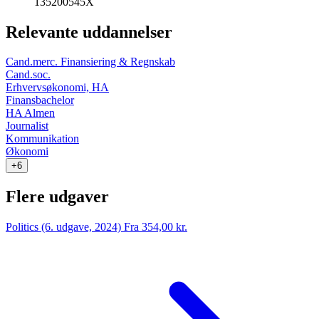
135200545X
Relevante uddannelser
Cand.merc. Finansiering & Regnskab
Cand.soc.
Erhvervsøkonomi, HA
Finansbachelor
HA Almen
Journalist
Kommunikation
Økonomi
+6
Flere udgaver
Politics (6. udgave, 2024)
Fra 354,00 kr.