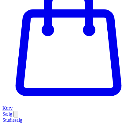
Kurv
Sælg
Studiesalg