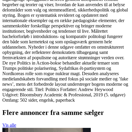
begreber og teorier og viser, hvordan de kan anvendes til at belyse
delområder som valg og stemmeadfærd, sikkerhedspolitik og global
styring. Bogen er systematisk revideret og opdateret med
internationale eksempler og en række pædagogiske elementer, der
sammenkobler forskellige perspektiver og bringer moderne
institutioner, begivenheder og tendenser til live. Målrettet
bachelorforløb i introduktions- og komparativ politologi fungerer
den både som kernetekst og som opslagsværk gennem hele
uddannelsen. Nyheder i denne udgave omfatter en omstruktureret
opbygning, der reflekterer demokratiets tilbagegang samt
fremvæksten af populisme og autoritære strømninger verden over.
De nye Politics in Action-bokse behandler aktuelle temaer som
Trumps politiske polarisering, Sydafrikas ét-partisystem og
Nordkoreas rolle som rogue nuklear magt. Desuden analyseres
medielandskabets forvandling med fokus på sociale medier og ’fake
news’, mens det forbedrede layout understreger bogens moderne og
engagerende stil. Titel: Politics Forfatter: Andrew Heywood
Udgivet: Bloomsbury Academic & Professional, 2019 (5. udgave)
Omfang: 502 sider, engelsk, paperback
Flere annoncer fra samme sælger
Vis alle