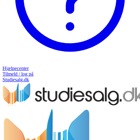
Hjælpecenter
Tilmeld / log på
Studiesalg.dk